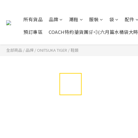
所有貨品
品牌
潮鞋
服裝
袋
配件
預訂專區
COACH特約搶貨團🛒💨(六月篇水桶袋大時代展開
全部商品
/
品牌
/
ONITSUKA TIGER
/
鞋類