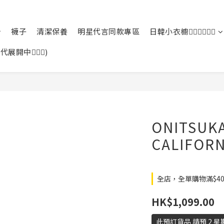
襪子
清潔保養
明星代言同款專區
日韓小衣櫥🙆🏻‍♀️🙆🏻‍♂️
中🙆🏻‍♀️)
ONITSUKA
CALIFORN
全店，全單購物滿$4
HK$1,099.00
此預訂貨品 請預 2 星