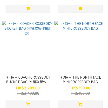
＊4色＊ COACH CROSSBODY
＊3色＊ THE NORTH FACE
BUCKET BAG (水桶款新作報
MINI CROSSBODY BAG
到😍）
HK$2,299.00
HK$399.00
HK$3,499.00
HK$499.00