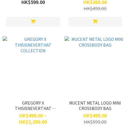
點！)
HK$599.00
HK$369.00
HK$499.00
GREGORY X
MUCENT METAL LOGO MINI
THISISNEVERTHAT
CROSSBODY BAG
COLLECTION
HK$499.00 ~
HK$499.00
HK$2,399.00
HK$599.00