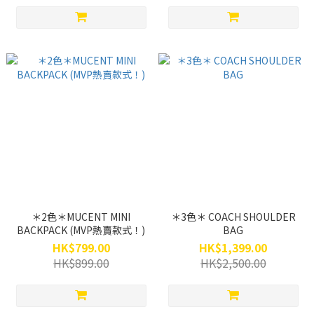
＊2色＊MUCENT MINI
＊3色＊ COACH SHOULDER
BACKPACK (MVP熱賣款式！)
BAG
HK$799.00
HK$1,399.00
HK$899.00
HK$2,500.00