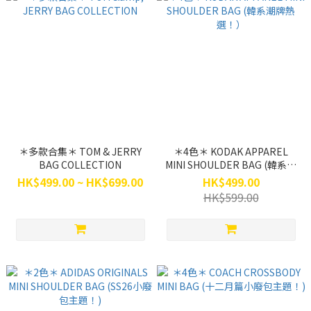
＊多款合集＊ TOM & JERRY
＊4色＊ KODAK APPAREL
BAG COLLECTION
MINI SHOULDER BAG (韓系潮
牌熱選！）
HK$499.00 ~ HK$699.00
HK$499.00
HK$599.00