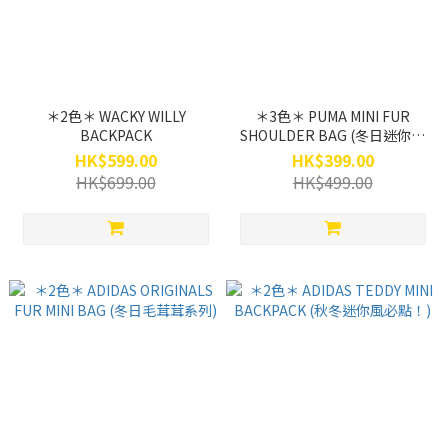
＊2色＊ WACKY WILLY
＊3色＊ PUMA MINI FUR
BACKPACK
SHOULDER BAG (冬日迷你風
主題！)
HK$599.00
HK$399.00
HK$699.00
HK$499.00