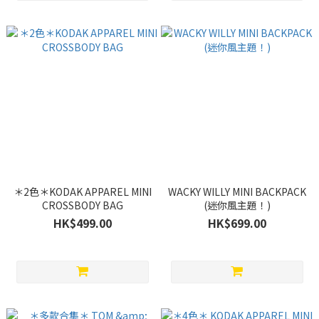
＊2色＊KODAK APPAREL MINI
WACKY WILLY MINI BACKPACK
CROSSBODY BAG
(迷你風主題！)
HK$499.00
HK$699.00