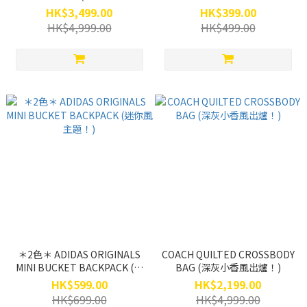
作！)
HK$3,499.00
HK$399.00
HK$4,999.00
HK$499.00
＊2色＊ ADIDAS ORIGINALS
COACH QUILTED CROSSBODY
MINI BUCKET BACKPACK (迷
BAG (深灰小香風出爐！)
你風主題！)
HK$599.00
HK$2,199.00
HK$699.00
HK$4,999.00