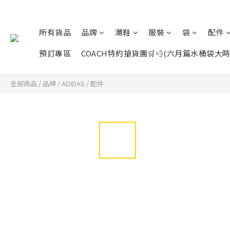
所有貨品
品牌
潮鞋
服裝
袋
配件
預訂專區
COACH特約搶貨團🛒💨(六月篇水桶袋大時代展開
全部商品
/
品牌
/
ADIDAS
/
配件