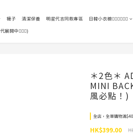
襪子
清潔保養
明星代言同款專區
日韓小衣櫥🙆🏻‍♀️🙆🏻‍♂️
中🙆🏻‍♀️)
＊2色＊ AD
MINI BA
風必點！)
全店，全單購物滿$4
HK$399.00
H