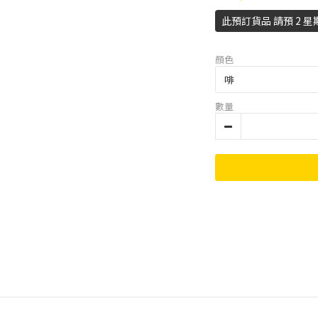
此預訂貨品 請預 2 星
顏色
數量