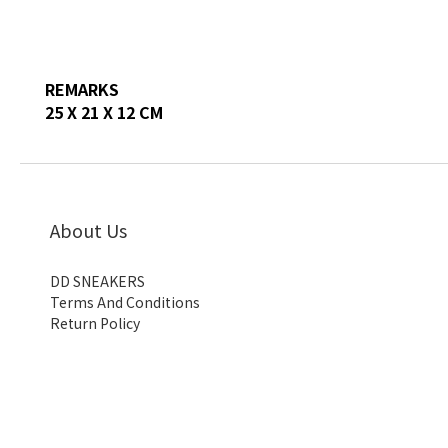
REMARKS
25 X 21 X 12 CM
About Us
DD SNEAKERS
Terms And Conditions
Return Policy