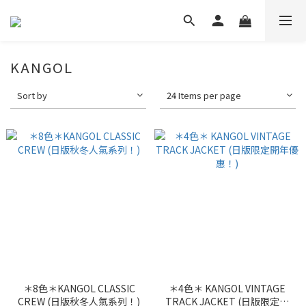
KANGOL
Sort by
24 Items per page
＊8色＊KANGOL CLASSIC
＊4色＊ KANGOL VINTAGE
CREW (日版秋冬人氣系列！)
TRACK JACKET (日版限定開