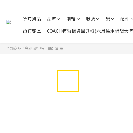
所有貨品
品牌
潮鞋
服裝
袋
配件
預訂專區
COACH特約搶貨團🛒💨(六月篇水桶袋大時代展開
全部商品
/
今期流行榜 - 潮鞋篇 👑