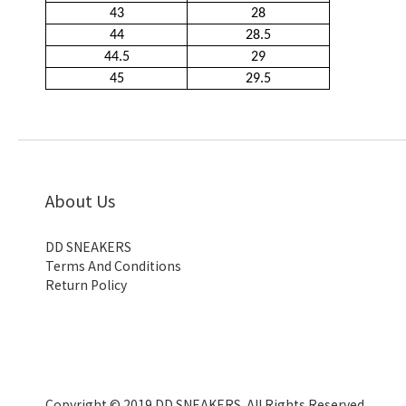
43
28
44
28.5
44.5
29
45
29.5
About Us
DD SNEAKERS
Terms And Conditions
Return Policy
Copyright © 2019 DD SNEAKERS. All Rights Reserved