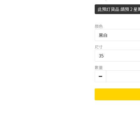
此預訂貨品 請預 2 星
顏色
尺寸
數量