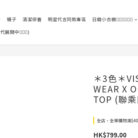
襪子
清潔保養
明星代言同款專區
日韓小衣櫥🙆🏻‍♀️🙆🏻‍♂️
中🙆🏻‍♀️)
＊3色＊VIS
WEAR X O
TOP (
全店，全單購物滿$4
HK$799.00