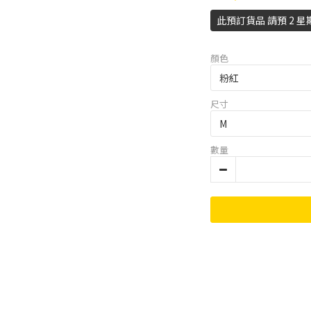
此預訂貨品 請預 2 星
顏色
尺寸
數量