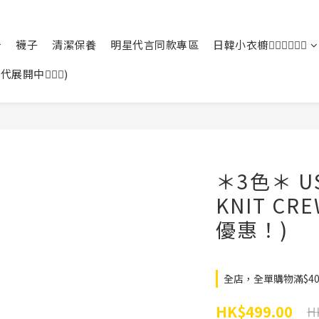
襪子
清潔保養
明星代言同款專區
日韓小衣櫥🙆🏻‍♀️🙆🏻‍♂️
中🙆🏻‍♀️)
＊3色＊ US
KNIT CR
優惠！)
全店，全單購物滿$4
HK$499.00
H