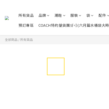
所有貨品
品牌
潮鞋
服裝
袋
配件
預訂專區
COACH特約搶貨團🛒💨(六月篇水桶袋大時代展開
全部商品
/
所有貨品