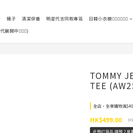
襪子
清潔保養
明星代言同款專區
日韓小衣櫥🙆🏻‍♀️🙆🏻‍♂️
中🙆🏻‍♀️)
TOMMY JE
TEE (A
全店，全單購物滿$4
HK$499.00
H
此預訂貨品 請預 2 星