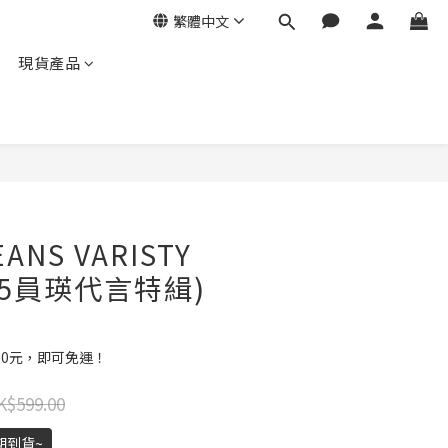
繁體中文
現貨產品
ANS VARISTY
W25員瑛代言特緝)
00元，即可免運！
K$599.00
期到貨~