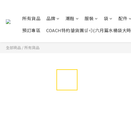
所有貨品
品牌
潮鞋
服裝
袋
配件
預訂專區
COACH特約搶貨團🛒💨(六月篇水桶袋大時代展開
全部商品
/
所有貨品