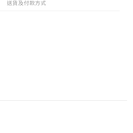
送貨及付款方式