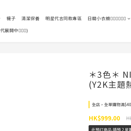
襪子
清潔保養
明星代言同款專區
日韓小衣櫥🙆🏻‍♀️🙆🏻‍♂️
中🙆🏻‍♀️)
＊3色＊ NIK
(Y2K主題
全店，全單購物滿$4
HK$999.00
H
此預訂商品 請預 2 星