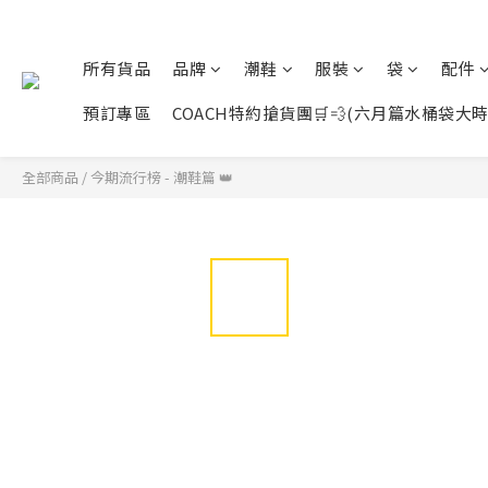
所有貨品
品牌
潮鞋
服裝
袋
配件
預訂專區
COACH特約搶貨團🛒💨(六月篇水桶袋大時代展開
全部商品
/
今期流行榜 - 潮鞋篇 👑