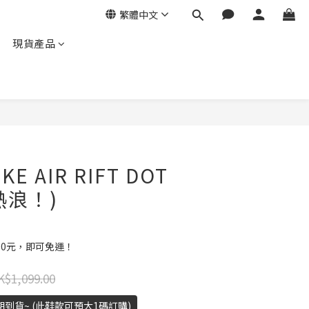
繁體中文
現貨產品
E AIR RIFT DOT
熱浪！)
00元，即可免運！
K$1,099.00
期到貨~ (此鞋款可預大1碼訂購)