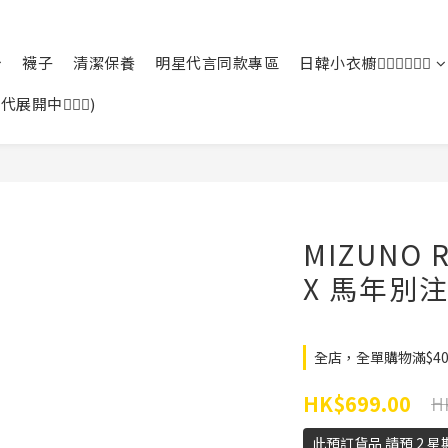
襪子
清潔保養
明星代言同款專區
日韓小衣櫥🙆🏻‍♀️🙆🏻‍♂️
中🙆🏻‍♀️)
MIZUNO 
X 馬年別
全店，全單購物滿$4
HK$699.00
H
此預訂貨品 請預 2 星期