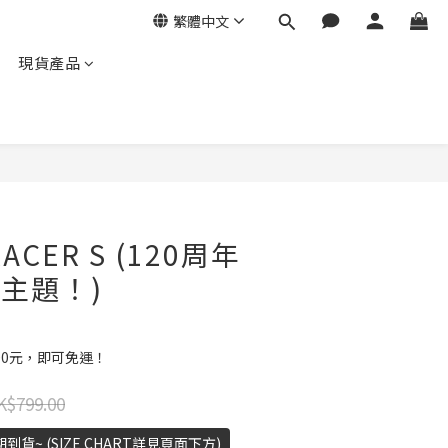
繁體中文
現貨產品
RACER S (120周年
注主題！)
00元，即可免運！
K$799.00
到貨~ (SIZE CHART詳見頁面下方)