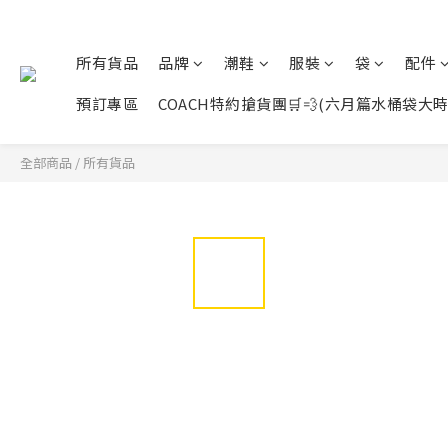
所有貨品
品牌
潮鞋
服裝
袋
配件
預訂專區
COACH特約搶貨團🛒💨(六月篇水桶袋大時代展開
全部商品
/
所有貨品