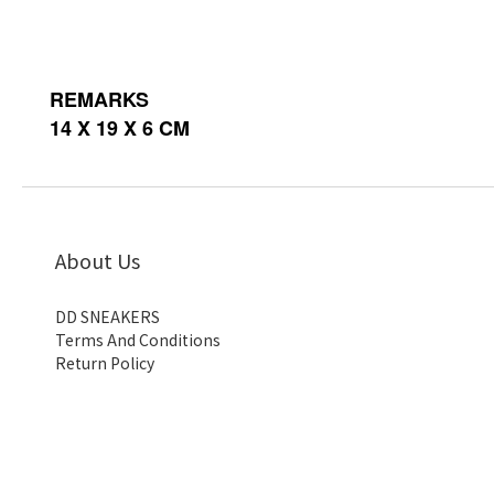
REMARKS
14 X 19 X 6 CM
About Us
DD SNEAKERS
Terms And Conditions
Return Policy