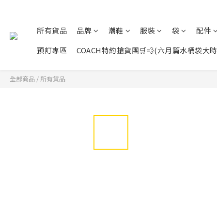
所有貨品
品牌
潮鞋
服裝
袋
配件
預訂專區
COACH特約搶貨團🛒💨(六月篇水桶袋大時代展開
全部商品
/
所有貨品