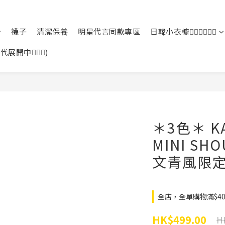
襪子
清潔保養
明星代言同款專區
日韓小衣櫥🙆🏻‍♀️🙆🏻‍♂️
中🙆🏻‍♀️)
＊3色＊ KA
MINI SH
文青風限定
全店，全單購物滿$4
HK$499.00
H