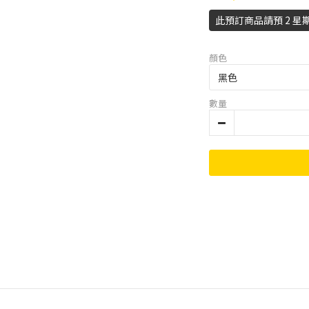
此預訂商品請預 2 星
顏色
數量