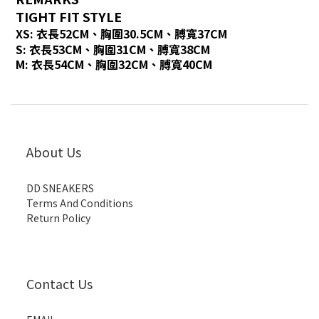
TIGHT FIT STYLE
XS: 衣長52CM、胸圍30.5CM、膊寬37CM
S: 衣長53CM、胸圍31CM、膊寬38CM
M: 衣長54CM、胸圍32CM、膊寬40CM
About Us
DD SNEAKERS
Terms And Conditions
Return Policy
Contact Us