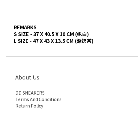
REMARKS
S SIZE -
37 X 40.5 X 10 CM (帆白)
L SIZE - 47 X 43 X 13.5 CM (深奶茶)
About Us
DD SNEAKERS
Terms And Conditions
Return Policy