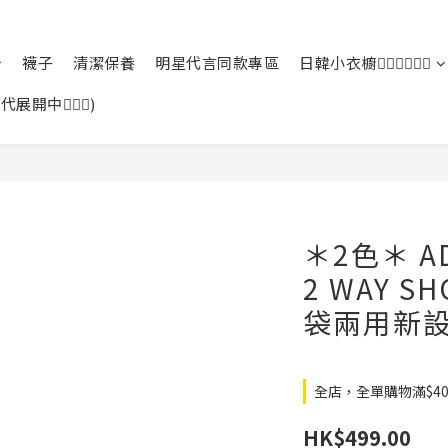
襪子
清潔保養
明星代言同款專區
日韓小衣櫥🙆🏻‍♀️🙆🏻‍♂️
中🙆🏻‍♀️)
＊2色＊ AD
2 WAY SH
袋兩用新設
全店，全單購物滿$4
HK$499.00