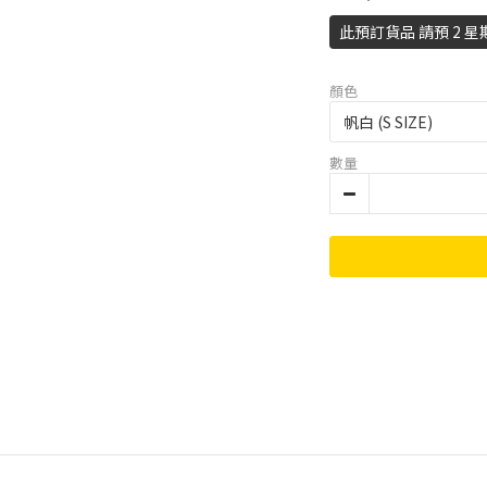
此預訂貨品 請預 2 星
顏色
數量