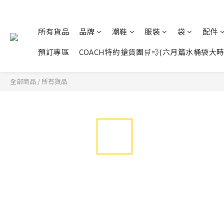
所有貨品
品牌
潮鞋
服裝
袋
配件
預訂專區
COACH特約搶貨團🛒💨(六月篇水桶袋大時代展開
全部商品
/
所有貨品